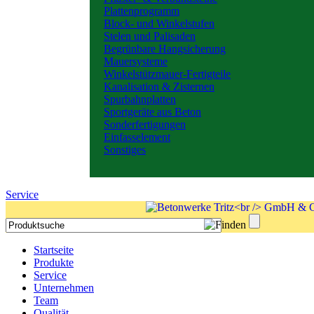
Plattenprogramm
Block- und Winkelstufen
Stelen und Palisaden
Begrünbare Hangsicherung
Mauersysteme
Winkelstützmauer-Fertigteile
Kanalisation & Zisternen
Spurbahnplatten
Sportgeräte aus Beton
Sonderfertigungen
Einfasselement
Sonstiges
Service
Startseite
Produkte
Service
Unternehmen
Team
Qualität