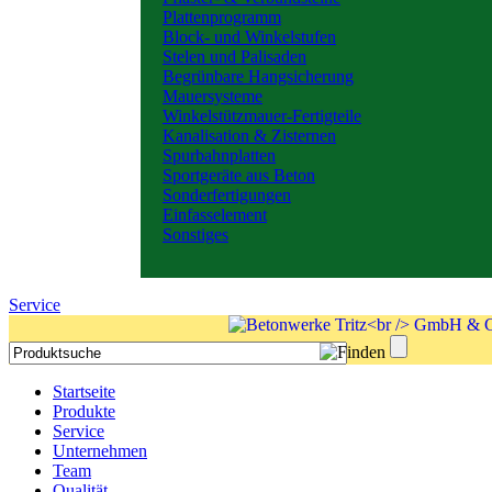
Plattenprogramm
Block- und Winkelstufen
Stelen und Palisaden
Begrünbare Hangsicherung
Mauersysteme
Winkelstützmauer-Fertigteile
Kanalisation & Zisternen
Spurbahnplatten
Sportgeräte aus Beton
Sonderfertigungen
Einfasselement
Sonstiges
Service
Startseite
Produkte
Service
Unternehmen
Team
Qualität