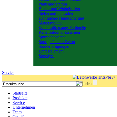
Plattenprogramm
Block- und Winkelstufen
Stelen und Palisaden
Begrünbare Hangsicherung
Mauersysteme
Winkelstützmauer-Fertigteile
Kanalisation & Zisternen
Spurbahnplatten
Sportgeräte aus Beton
Sonderfertigungen
Einfasselement
Sonstiges
Service
Startseite
Produkte
Service
Unternehmen
Team
Qualität